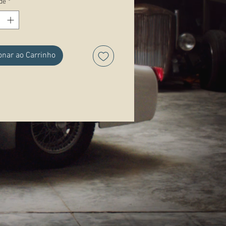
de
*
ações:
onar ao Carrinho