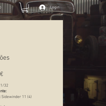
Login
O
ões
Preço
 €
1/32
nte:
:
Sidewinder 11 (4)
Novo