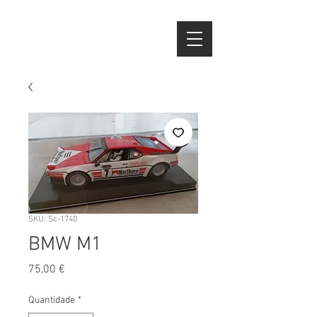
SKU: Sc-1740
BMW M1
Preço
75,00 €
Quantidade
*