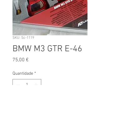
SKU: Sc-1119
BMW M3 GTR E-46
Preço
75,00 €
Quantidade
*
Adicionar ao Carrinho
Escala:
1/32
Fabricante:
Fly
Versão: