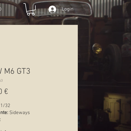
Login
O
 M6 GT3
43
Preço
0 €
1/32
nte:
Sideways
:
Novo