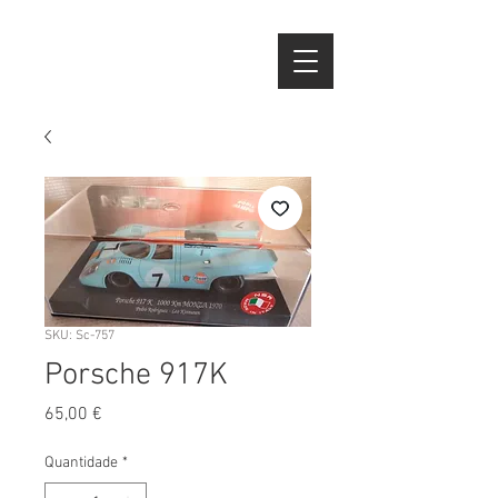
SKU: Sc-757
Porsche 917K
Preço
65,00 €
Quantidade
*