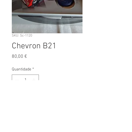
SKU: Sc-1120
Chevron B21
Preço
80,00 €
Quantidade
*
Adicionar ao Carrinho
Escala:
1/32
Fabricante:
Fly
Versão: