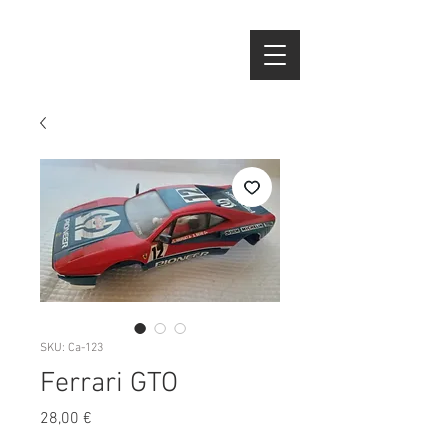
SKU: Ca-123
Ferrari GTO
Preço
28,00 €