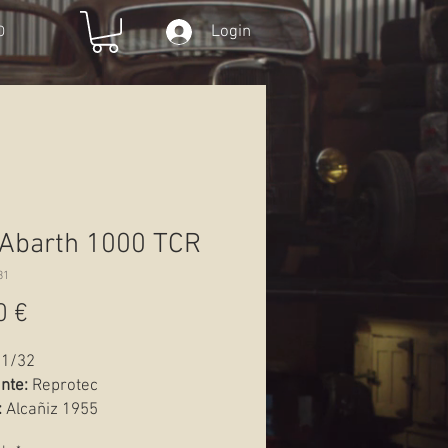
Login
O
 Abarth 1000 TCR
31
Preço
0 €
1/32
ante:
Reprotec
:
Alcañiz 1955
Novo