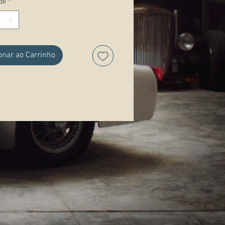
de
*
ações:
onar ao Carrinho