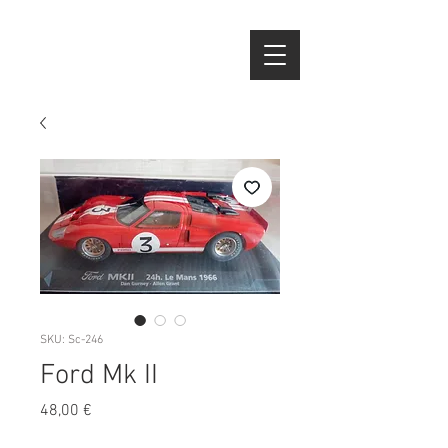
SKU: Sc-246
Ford Mk II
Preço
48,00 €