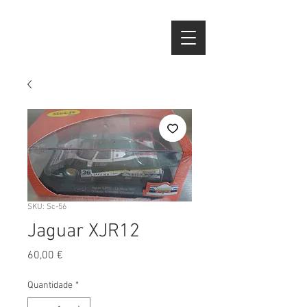
SKU: Sc-56
Jaguar XJR12
Preço
60,00 €
Quantidade
*