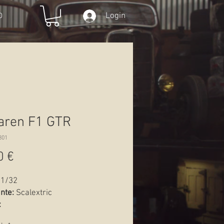
Login
O
aren F1 GTR
801
Preço
0 €
1/32
ante:
Scalextric
:
Novo