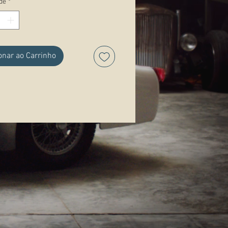
de
*
ações:
onar ao Carrinho