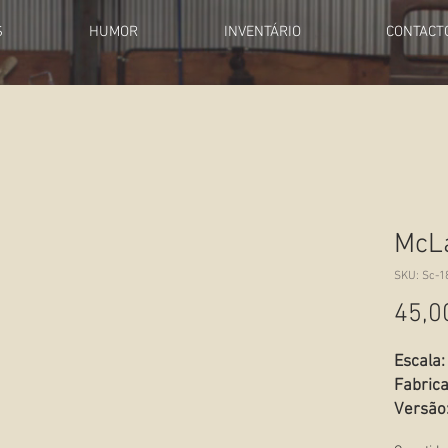
S
HUMOR
INVENTÁRIO
CONTACT
McL
SKU: Sc-1
45,0
Escala:
Fabric
Versão
Estado: