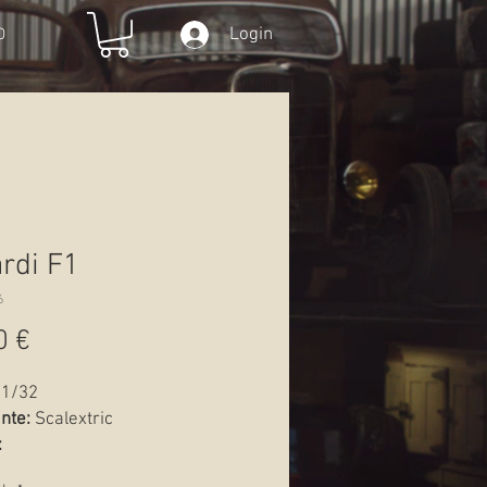
Login
O
rdi F1
6
Preço
0 €
1/32
ante:
Scalextric
:
Novo