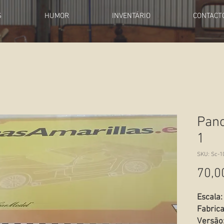
S
HUMOR
INVENTÁRIO
CONTACT
Pano
1
SKU: Sc-1
70,0
Escala:
Fabric
Versão