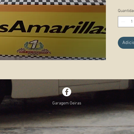
Estado:
Quantida
Observ
Adici
Garagem Oeiras