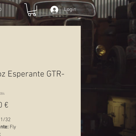
Login
O
z Esperante GTR-
084
Preço
0 €
1/32
ante:
Fly
: