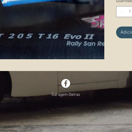
Quantida
Observ
Adici
Garagem Oeiras