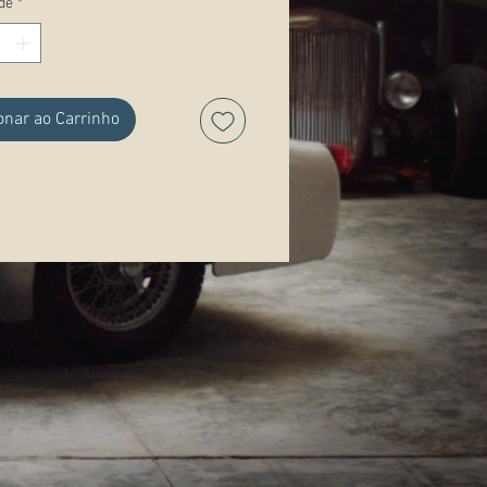
de
*
ações:
onar ao Carrinho