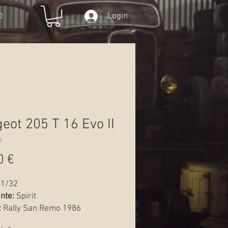
Login
O
eot 205 T 16 Evo II
2
Preço
0 €
1/32
nte:
Spirit
:
Rally San Remo 1986
Novo