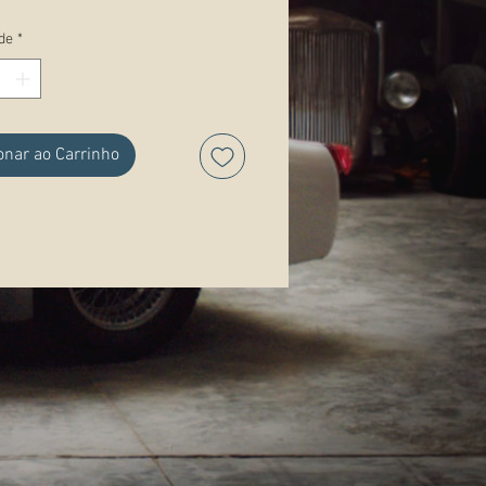
Novo
de
*
ações:
onar ao Carrinho