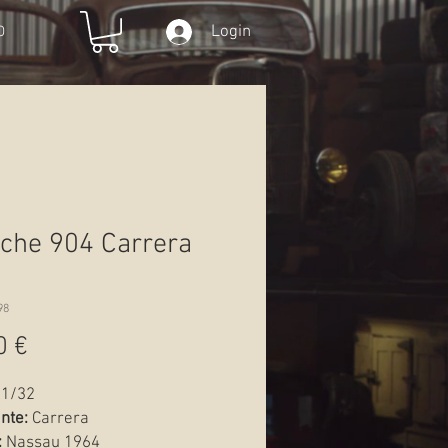
Login
O
che 904 Carrera
98
Preço
0 €
1/32
ante:
Carrera
:
Nassau 1964