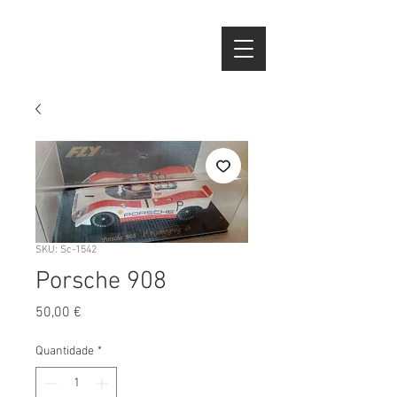
SKU: Sc-1542
Porsche 908
Preço
50,00 €
Quantidade
*