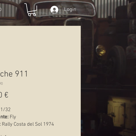
Login
O
che 911
90
Preço
0 €
1/32
nte:
Fly
:
Rally Costa del Sol 1974
Novo