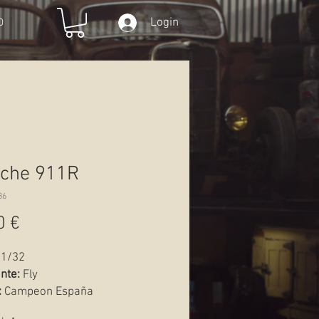
Login
O
sche 911R
36
Preço
0 €
1/32
nte:
Fly
:
Campeon España
 1969