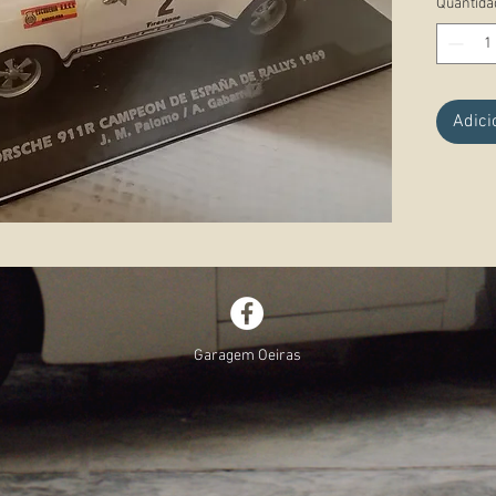
Quantida
Estado:
Observ
Adici
Garagem Oeiras