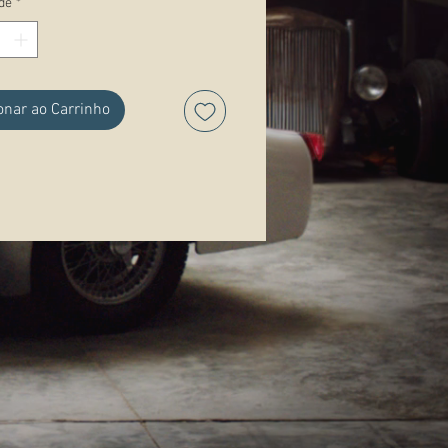
de
*
ações:
onar ao Carrinho