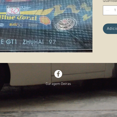
Quantida
Observ
Adici
Garagem Oeiras