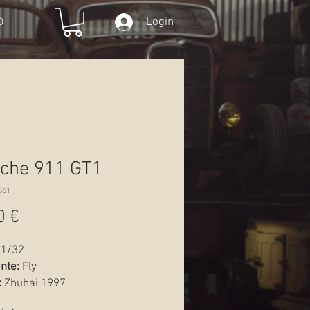
Login
O
che 911 GT1
661
Preço
0 €
1/32
nte:
Fly
:
Zhuhai 1997
Novo