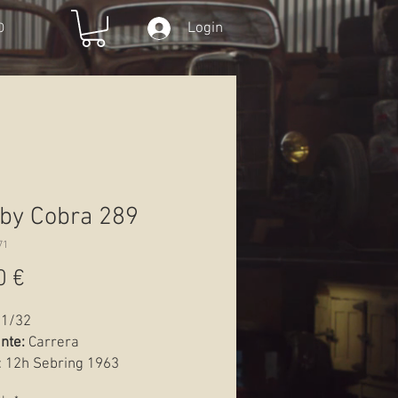
Login
O
by Cobra 289
71
Preço
0 €
1/32
nte:
Carrera
: 12h Sebring 1963
Novo