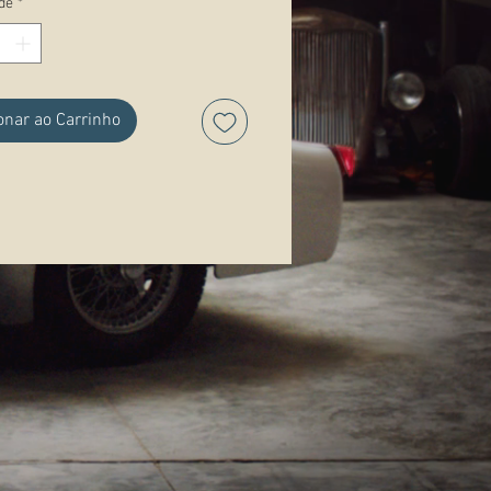
de
*
ações:
onar ao Carrinho