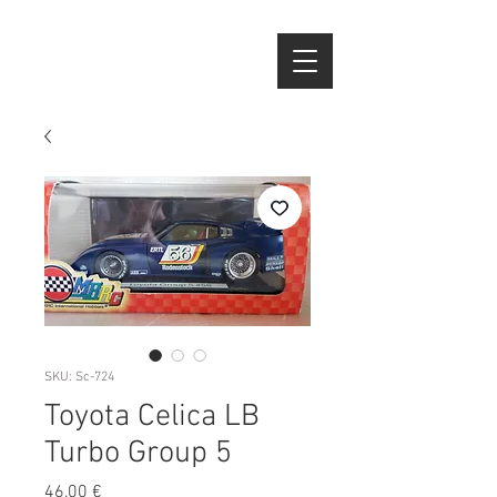
SKU: Sc-724
Toyota Celica LB
Turbo Group 5
Preço
46,00 €