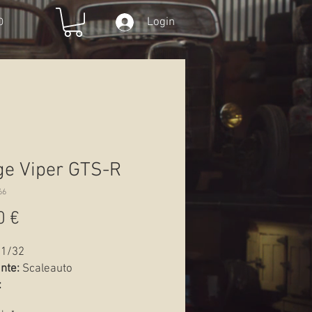
Login
O
e Viper GTS-R
66
Preço
0 €
1/32
ante:
Scaleauto
:
Novo