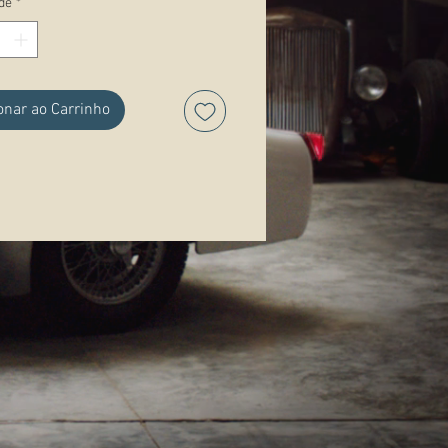
de
*
ações:
onar ao Carrinho