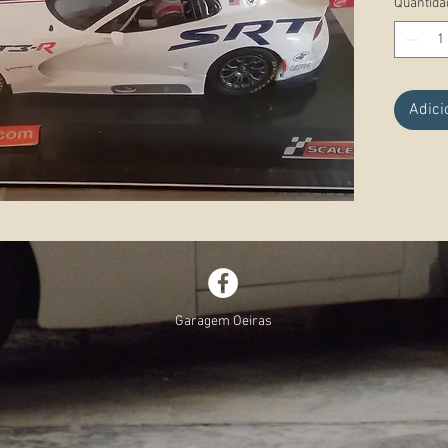
Quantida
Observ
Adici
Garagem Oeiras