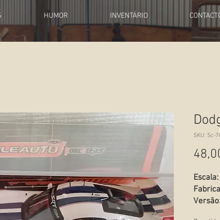
S
HUMOR
INVENTÁRIO
CONTACT
Dodg
SKU: Sc-7
48,0
Escala:
Fabric
Versão
Estado: