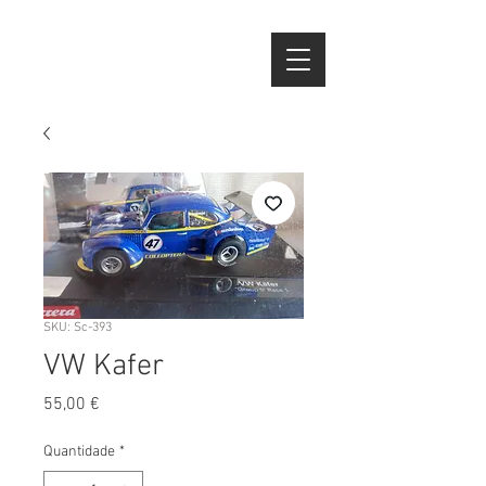
SKU: Sc-393
VW Kafer
Preço
55,00 €
Quantidade
*